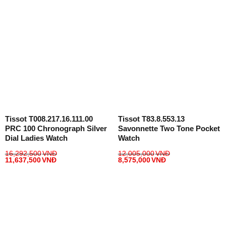
Tissot T008.217.16.111.00
Tissot T83.8.553.13
PRC 100 Chronograph Silver
Savonnette Two Tone Pocket
Dial Ladies Watch
Watch
16,292,500
VNĐ
12,005,000
VNĐ
11,637,500
VNĐ
8,575,000
VNĐ