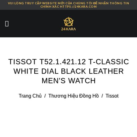
VUI LÒNG TRUY CẬP WEBSITE MỚI CỦA CHÚNG TÔI ĐỂ NHẬN THÔNG TIN
Skip
CHÍNH XÁC HTTPS://24KARA.COM
to
content
TISSOT T52.1.421.12 T-CLASSIC
WHITE DIAL BLACK LEATHER
MEN’S WATCH
Trang Chủ
/
Thương Hiệu Đồng Hồ
/
Tissot