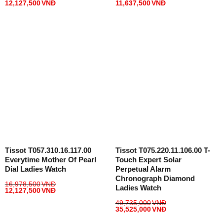
12,127,500
VNĐ
11,637,500
VNĐ
Tissot T057.310.16.117.00
Tissot T075.220.11.106.00 T-
Everytime Mother Of Pearl
Touch Expert Solar
Dial Ladies Watch
Perpetual Alarm
Chronograph Diamond
16,978,500
VNĐ
Ladies Watch
12,127,500
VNĐ
49,735,000
VNĐ
35,525,000
VNĐ