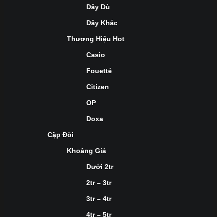
Dây Dù
Dây Khác
Thương Hiệu Hot
Casio
Fouetté
Citizen
OP
Doxa
Cặp Đôi
Khoảng Giá
Dưới 2tr
2tr – 3tr
3tr – 4tr
4tr – 5tr