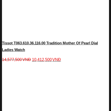
Tissot T063.610.36.116.00 Tradition Mother Of Pearl Dial
Ladies Watch
14,577,500
VNĐ
10,412,500
VNĐ