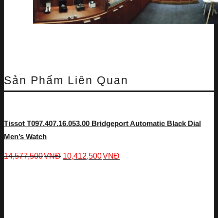
Sản Phẩm Liên Quan
Tissot T097.407.16.053.00 Bridgeport Automatic Black Dial
Men’s Watch
14,577,500
VNĐ
10,412,500
VNĐ