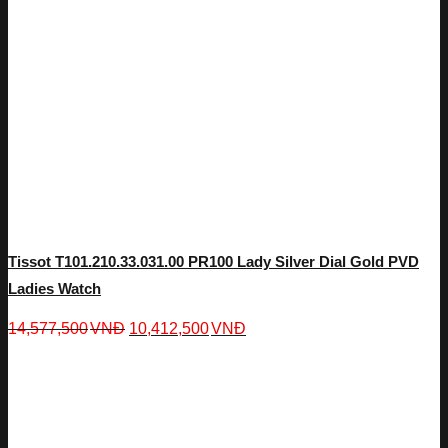
Tissot T101.210.33.031.00 PR100 Lady Silver Dial Gold PVD
Ladies Watch
14,577,500
VNĐ
10,412,500
VNĐ