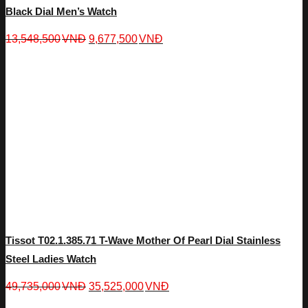
Black Dial Men’s Watch
13,548,500
VNĐ
9,677,500
VNĐ
Tissot T02.1.385.71 T-Wave Mother Of Pearl Dial Stainless
Steel Ladies Watch
49,735,000
VNĐ
35,525,000
VNĐ