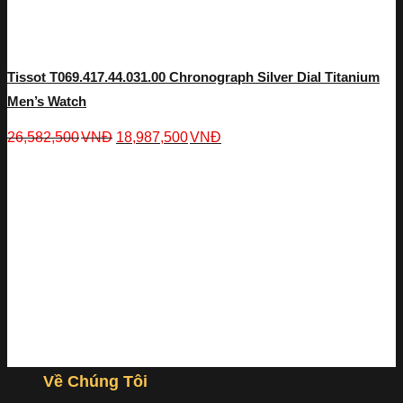
Tissot T069.417.44.031.00 Chronograph Silver Dial Titanium
Men’s Watch
26,582,500
VNĐ
18,987,500
VNĐ
Về Chúng Tôi