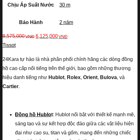
Chịu Áp Suất Nước
30 m
Bảo Hành
2 năm
8,575,000
6,125,000
VNĐ
VNĐ
Tissot
24Kara tự hào là nhà phân phối chính hãng các dòng đồng
hồ cao cấp nổi tiếng trên thế giới, bao gồm những thương
hiệu danh tiếng như
Hublot
,
Rolex
,
Orient
,
Bulova
, và
Cartier
.
Đồng hồ Hublo
t
: Hublot nổi bật với thiết kế mạnh mẽ,
sáng tạo và sự kết hợp độc đáo giữa các vật liệu hiện
đại như cao su, titan và gốm, mang đến những chiếc