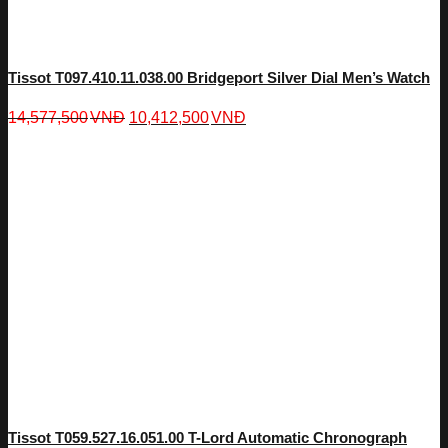
Tissot T097.410.11.038.00 Bridgeport Silver Dial Men’s Watch
14,577,500
VNĐ
10,412,500
VNĐ
Tissot T059.527.16.051.00 T-Lord Automatic Chronograph