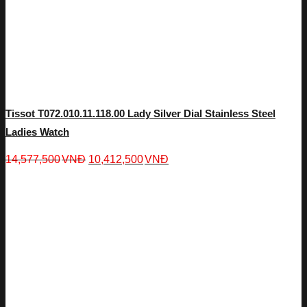
Tissot T072.010.11.118.00 Lady Silver Dial Stainless Steel
Ladies Watch
14,577,500
VNĐ
10,412,500
VNĐ