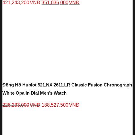
421,243,200
VNĐ
351,036,000
VNĐ
Đồng Hồ Hublot 521.NX.2611.LR Classic Fusion Chronograph
White Opalin Dial Men’s Watch
226,233,000
VNĐ
188,527,500
VNĐ