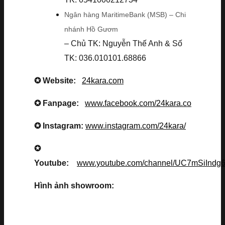
Ngân hàng MaritimeBank (MSB) – Chi
nhánh Hồ Gươm
– Chủ TK: Nguyễn Thế Anh & Số
TK: 036.010101.68866
✪ Website:
24kara.com
✪ Fanpage:
www.facebook.com/24kara.co
✪ Instagram:
www.instagram.com/24kara/
✪
Youtube:
www.youtube.com/channel/UC7mSiInd
Hình ảnh showroom: