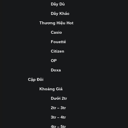
Dây Dù
Dây Khác
Thương Hiệu Hot
Casio
Fouetté
Citizen
OP
Doxa
Cặp Đôi
Khoảng Giá
Dưới 2tr
2tr – 3tr
3tr – 4tr
4tr – 5tr