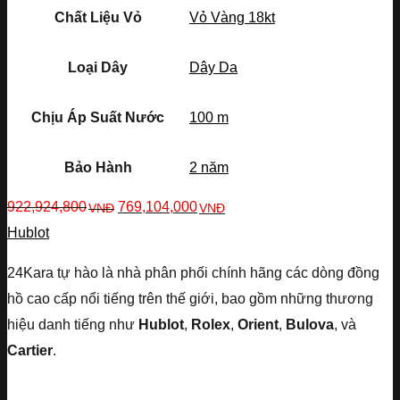
Chất Liệu Vỏ
Vỏ Vàng 18kt
Loại Dây
Dây Da
Chịu Áp Suất Nước
100 m
Bảo Hành
2 năm
922,924,800
769,104,000
VNĐ
VNĐ
Hublot
24Kara tự hào là nhà phân phối chính hãng các dòng đồng
hồ cao cấp nổi tiếng trên thế giới, bao gồm những thương
hiệu danh tiếng như
Hublot
,
Rolex
,
Orient
,
Bulova
, và
Cartier
.