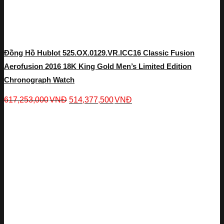
Đồng Hồ Hublot 525.OX.0129.VR.ICC16 Classic Fusion
Aerofusion 2016 18K King Gold Men’s Limited Edition
Chronograph Watch
617,253,000
VNĐ
514,377,500
VNĐ