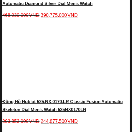
Automatic Diamond Silver Dial Men’s Watch
468,930,000
VNĐ
390,775,000
VNĐ
Đồng Hồ Hublot 525.NX.0170.LR Classic Fusion Automatic
Skeleton Dial Men’s Watch 525NX0170LR
293,853,000
VNĐ
244,877,500
VNĐ