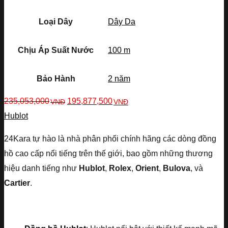
Loại Dây
Dây Da
Chịu Áp Suất Nước
100 m
Bảo Hành
2 năm
235,053,000
195,877,500
VNĐ
VNĐ
Hublot
24Kara tự hào là nhà phân phối chính hãng các dòng đồng
hồ cao cấp nổi tiếng trên thế giới, bao gồm những thương
hiệu danh tiếng như
Hublot
,
Rolex
,
Orient
,
Bulova
, và
Cartier
.