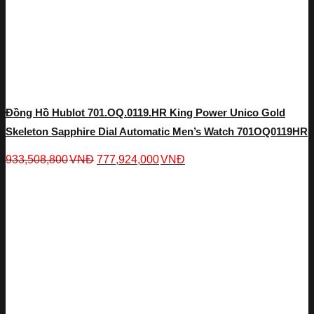
Đồng Hồ Hublot 701.OQ.0119.HR King Power Unico Gold
Skeleton Sapphire Dial Automatic Men’s Watch 701OQ0119HR
933,508,800
VNĐ
777,924,000
VNĐ