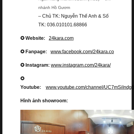
nhánh Hồ Gươm
– Chủ TK: Nguyễn Thế Anh & Số
TK: 036.010101.68866
✪ Website:
24kara.com
✪ Fanpage:
www.facebook.com/24kara.co
✪ Instagram:
www.instagram.com/24kara/
✪
Youtube:
www.youtube.com/channel/UC7mSiInd
Hình ảnh showroom: