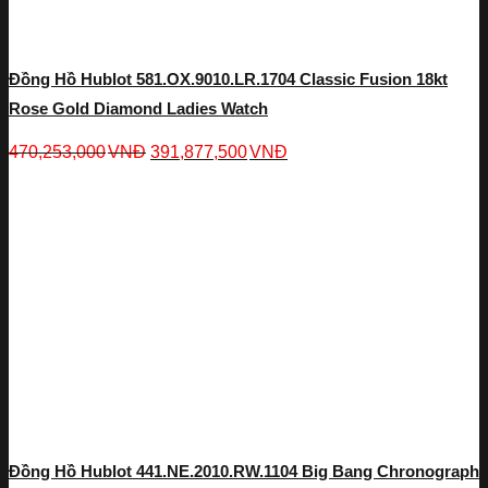
Đồng Hồ Hublot 581.OX.9010.LR.1704 Classic Fusion 18kt
Rose Gold Diamond Ladies Watch
470,253,000
VNĐ
391,877,500
VNĐ
Đồng Hồ Hublot 441.NE.2010.RW.1104 Big Bang Chronograph