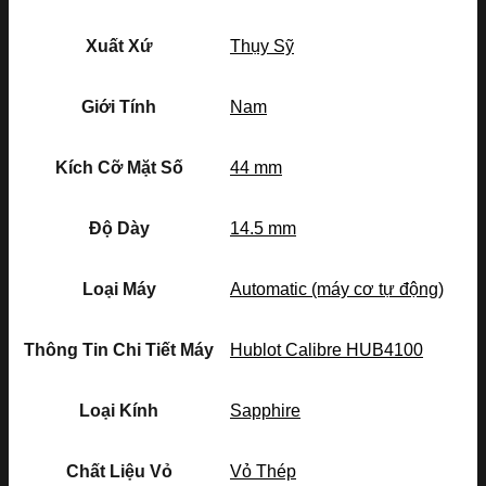
Xuất Xứ
Thụy Sỹ
Giới Tính
Nam
Kích Cỡ Mặt Số
44 mm
Độ Dày
14.5 mm
Loại Máy
Automatic (máy cơ tự động)
Thông Tin Chi Tiết Máy
Hublot Calibre HUB4100
Loại Kính
Sapphire
Chất Liệu Vỏ
Vỏ Thép