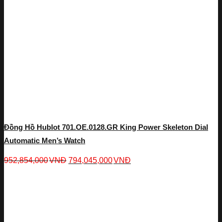
Đồng Hồ Hublot 701.OE.0128.GR King Power Skeleton Dial
Automatic Men’s Watch
952,854,000
VNĐ
794,045,000
VNĐ