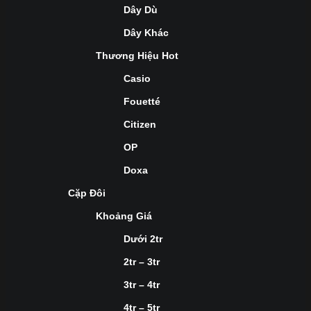
Dây Dù
Dây Khác
Thương Hiệu Hot
Casio
Fouetté
Citizen
OP
Doxa
Cặp Đôi
Khoảng Giá
Dưới 2tr
2tr – 3tr
3tr – 4tr
4tr – 5tr