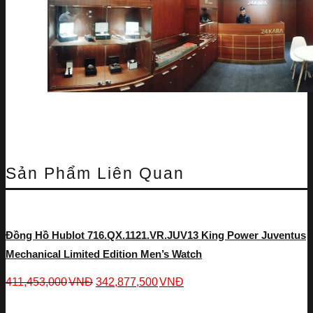
Sản Phẩm Liên Quan
Đồng Hồ Hublot 716.QX.1121.VR.JUV13 King Power Juventus
Mechanical Limited Edition Men’s Watch
411,453,000
VNĐ
342,877,500
VNĐ