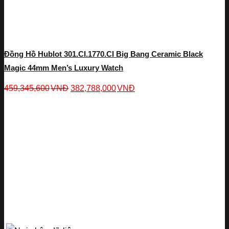
Đồng Hồ Hublot 301.CI.1770.CI Big Bang Ceramic Black
Magic 44mm Men’s Luxury Watch
459,345,600
VNĐ
382,788,000
VNĐ