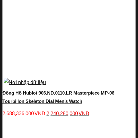
Đồng Hồ Hublot 906.ND.0110.LR Masterpiece MP-06
Tourbillon Skeleton Dial Men’s Watch
2,688,336,000
VNĐ
2,240,280,000
VNĐ