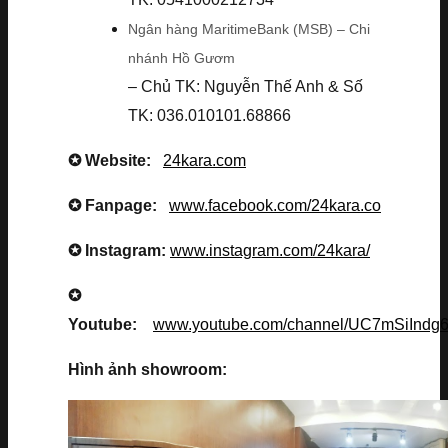
Ngân hàng MaritimeBank (MSB) – Chi
nhánh Hồ Gươm
– Chủ TK: Nguyễn Thế Anh & Số
TK: 036.010101.68866
✪ Website:
24kara.com
✪ Fanpage:
www.facebook.com/24kara.co
✪ Instagram:
www.instagram.com/24kara/
✪
Youtube:
www.youtube.com/channel/UC7mSiInd
Hình ảnh showroom: