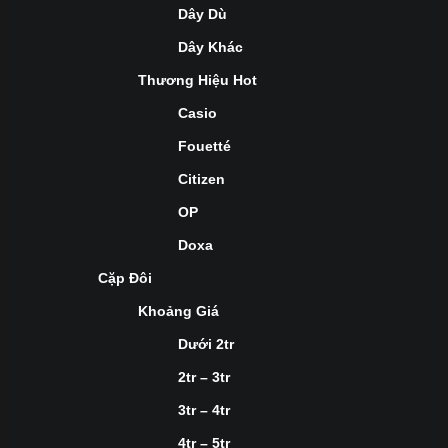
Dây Dù
Dây Khác
Thương Hiệu Hot
Casio
Fouetté
Citizen
OP
Doxa
Cặp Đôi
Khoảng Giá
Dưới 2tr
2tr – 3tr
3tr – 4tr
4tr – 5tr