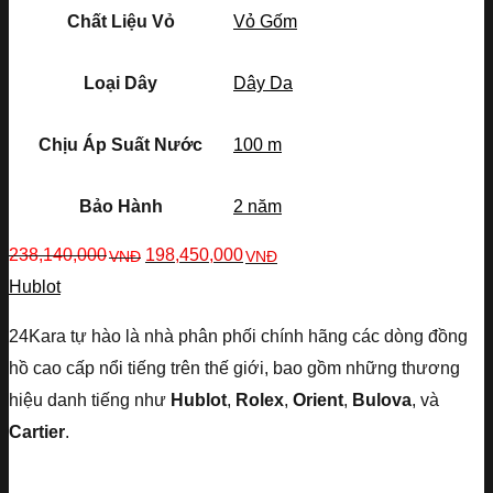
Chất Liệu Vỏ
Vỏ Gốm
Loại Dây
Dây Da
Chịu Áp Suất Nước
100 m
Bảo Hành
2 năm
238,140,000
198,450,000
VNĐ
VNĐ
Hublot
24Kara tự hào là nhà phân phối chính hãng các dòng đồng
hồ cao cấp nổi tiếng trên thế giới, bao gồm những thương
hiệu danh tiếng như
Hublot
,
Rolex
,
Orient
,
Bulova
, và
Cartier
.