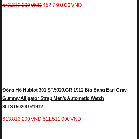
543,312,000
VNĐ
452,760,000
VNĐ
Đồng Hồ Hublot 301.ST.5020.GR.1912 Big Bang Earl Gray
Gummy Alligator Strap Men’s Automatic Watch
301ST5020GR1912
613,813,200
VNĐ
511,511,000
VNĐ