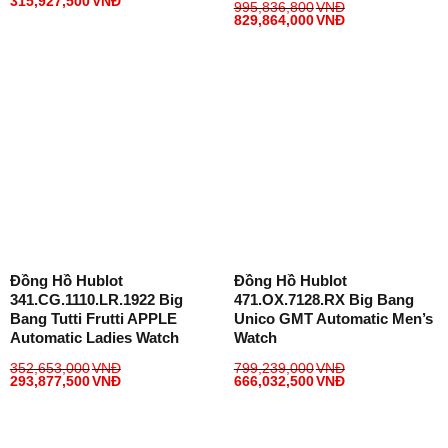
315,927,500
VNĐ
995,836,800
VNĐ
829,864,000
VNĐ
Đồng Hồ Hublot
Đồng Hồ Hublot
341.CG.1110.LR.1922 Big
471.OX.7128.RX Big Bang
Bang Tutti Frutti APPLE
Unico GMT Automatic Men’s
Automatic Ladies Watch
Watch
352,653,000
VNĐ
799,239,000
VNĐ
293,877,500
VNĐ
666,032,500
VNĐ