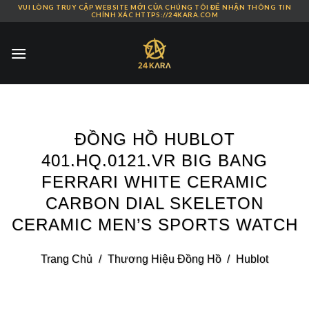
VUI LÒNG TRUY CẬP WEBSITE MỚI CỦA CHÚNG TÔI ĐỂ NHẬN THÔNG TIN
Skip
CHÍNH XÁC HTTPS://24KARA.COM
to
content
ĐỒNG HỒ HUBLOT
401.HQ.0121.VR BIG BANG
FERRARI WHITE CERAMIC
CARBON DIAL SKELETON
CERAMIC MEN’S SPORTS WATCH
Trang Chủ
/
Thương Hiệu Đồng Hồ
/
Hublot