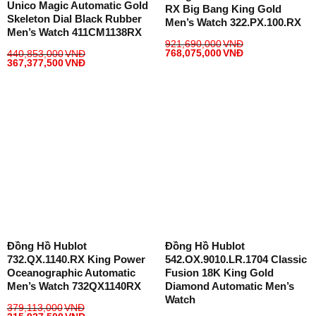
Unico Magic Automatic Gold
RX Big Bang King Gold
Skeleton Dial Black Rubber
Men’s Watch 322.PX.100.RX
Men’s Watch 411CM1138RX
921,690,000
VNĐ
768,075,000
VNĐ
440,853,000
VNĐ
367,377,500
VNĐ
Đồng Hồ Hublot
Đồng Hồ Hublot
732.QX.1140.RX King Power
542.OX.9010.LR.1704 Classic
Oceanographic Automatic
Fusion 18K King Gold
Men’s Watch 732QX1140RX
Diamond Automatic Men’s
Watch
379,113,000
VNĐ