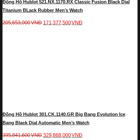
Đồng Hồ Hublot 521.NX.1170.RX Classic Fusion Black Dial
Titanium BLack Rubber Men’s Watch
205,653,000
VNĐ
171,377,500
VNĐ
Đồng Hồ Hublot 301.CK.1140.GR Big Bang Evolution Ice
Bang Black Dial Automatic Men’s Watch
395,841,600
VNĐ
329,868,000
VNĐ