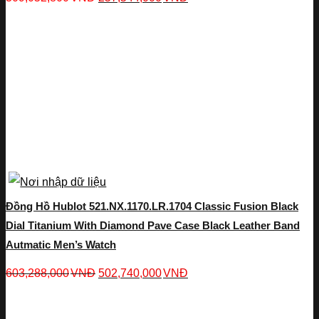
Đồng Hồ Hublot 521.NX.1170.LR.1704 Classic Fusion Black
Dial Titanium With Diamond Pave Case Black Leather Band
Autmatic Men’s Watch
603,288,000
VNĐ
502,740,000
VNĐ