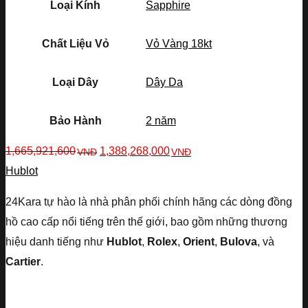
Loại Kính
Sapphire
Chất Liệu Vỏ
Vỏ Vàng 18kt
Loại Dây
Dây Da
Bảo Hành
2 năm
1,665,921,600
1,388,268,000
VNĐ
VNĐ
Hublot
24Kara tự hào là nhà phân phối chính hãng các dòng đồng
hồ cao cấp nổi tiếng trên thế giới, bao gồm những thương
hiệu danh tiếng như
Hublot
,
Rolex
,
Orient
,
Bulova
, và
Cartier
.