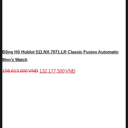
Đồng Hồ Hublot 511.NX.7071.LR Classic Fusion Automatic
Men’s Watch
158,613,000
VNĐ
132,177,500
VNĐ