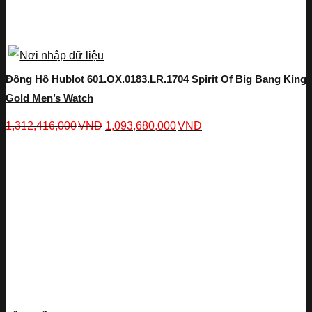
Đồng Hồ Hublot 601.OX.0183.LR.1704 Spirit Of Big Bang King
Gold Men’s Watch
1,312,416,000
VNĐ
1,093,680,000
VNĐ