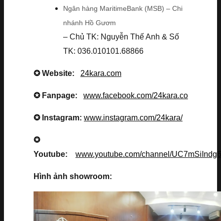
Ngân hàng MaritimeBank (MSB) – Chi
nhánh Hồ Gươm
– Chủ TK: Nguyễn Thế Anh & Số
TK: 036.010101.68866
✪ Website:
24kara.com
✪ Fanpage:
www.facebook.com/24kara.co
✪ Instagram:
www.instagram.com/24kara/
✪
Youtube:
www.youtube.com/channel/UC7mSiInd
Hình ảnh showroom: