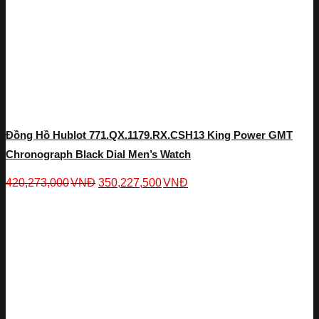
Đồng Hồ Hublot 771.QX.1179.RX.CSH13 King Power GMT
Chronograph Black Dial Men’s Watch
420,273,000
VNĐ
350,227,500
VNĐ