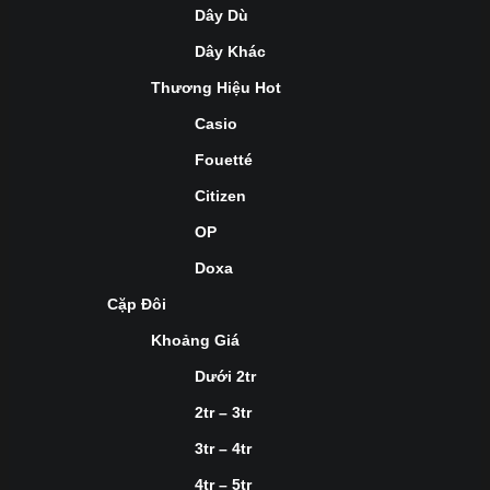
Dây Dù
Dây Khác
Thương Hiệu Hot
Casio
Fouetté
Citizen
OP
Doxa
Cặp Đôi
Khoảng Giá
Dưới 2tr
2tr – 3tr
3tr – 4tr
4tr – 5tr