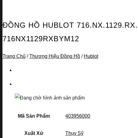
ĐỒNG HỒ HUBLOT 716.NX.1129.R
716NX1129RXBYM12
Trang Chủ
/
Thương Hiệu Đồng Hồ
/
Hublot
Mã Sản Phẩm
403956000
Xuất Xứ
Thụy Sỹ