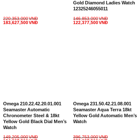
Gold Diamond Ladies Watch
12325246055011
220,353,000
VNĐ
146,853,000
VNĐ
183,627,500
VNĐ
122,377,500
VNĐ
Omega 210.22.42.20.01.001
Omega 231.50.42.21.08.001
Seamaster Automatic
Seamaster Aqua Terra 18kt
Chronometer Steel & 18kt
Yellow Gold Automatic Men’s
Yellow Gold Black Dial Men’s
Watch
Watch
149,205,000
VNĐ
396,753,000
VNĐ