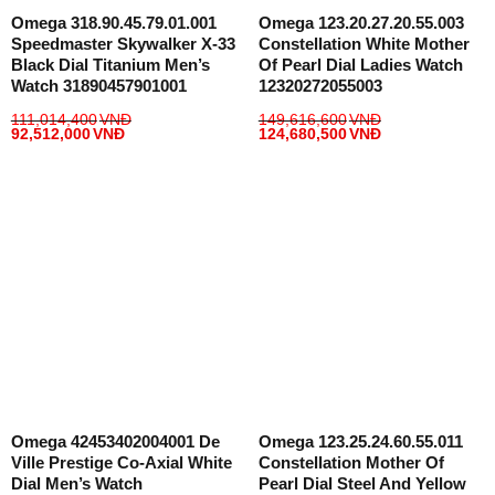
Omega 318.90.45.79.01.001
Omega 123.20.27.20.55.003
Speedmaster Skywalker X-33
Constellation White Mother
Black Dial Titanium Men’s
Of Pearl Dial Ladies Watch
Watch 31890457901001
12320272055003
111,014,400
VNĐ
149,616,600
VNĐ
92,512,000
VNĐ
124,680,500
VNĐ
Omega 42453402004001 De
Omega 123.25.24.60.55.011
Ville Prestige Co-Axial White
Constellation Mother Of
Dial Men’s Watch
Pearl Dial Steel And Yellow