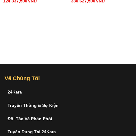
124,337,500
VNĐ
330,627,500
VNĐ
Về Chúng Tôi
24Kara
Truyền Thông & Sự Kiện
Đối Tác Và Phân Phối
Tuyển Dụng Tại 24Kara