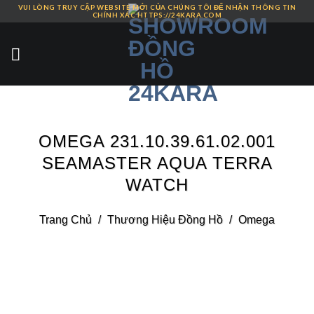
VUI LÒNG TRUY CẬP WEBSITE MỚI CỦA CHÚNG TÔI ĐỂ NHẬN THÔNG TIN
Skip
CHÍNH XÁC HTTPS://24KARA.COM
to
content
OMEGA 231.10.39.61.02.001
SEAMASTER AQUA TERRA
WATCH
Trang Chủ
/
Thương Hiệu Đồng Hồ
/
Omega