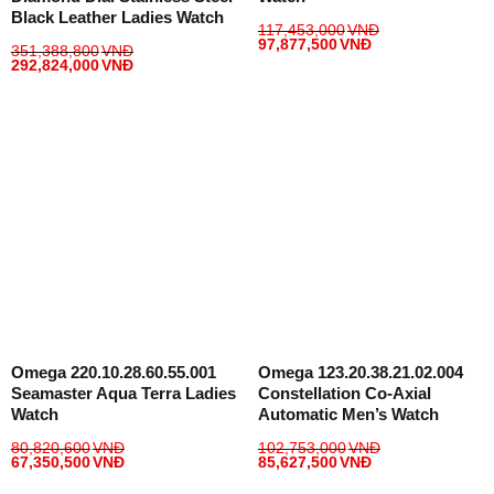
Black Leather Ladies Watch
117,453,000
VNĐ
97,877,500
VNĐ
351,388,800
VNĐ
292,824,000
VNĐ
Omega 220.10.28.60.55.001
Omega 123.20.38.21.02.004
Seamaster Aqua Terra Ladies
Constellation Co-Axial
Watch
Automatic Men’s Watch
80,820,600
VNĐ
102,753,000
VNĐ
67,350,500
VNĐ
85,627,500
VNĐ