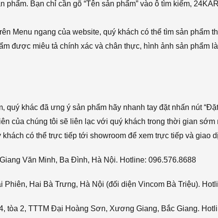
sản phẩm. Bạn chỉ cần gõ “Tên sản phẩm” vào ô tìm kiếm, 24KA
rên Menu ngang của website, quý khách có thể tìm sản phẩm t
phẩm được miêu tả chính xác và chân thực, hình ảnh sản phẩm là
ẩm, quý khác đã ưng ý sản phẩm hãy nhanh tay đặt nhấn nút “Đặt
viên của chúng tôi sẽ liên lạc với quý khách trong thời gian sớm 
hách có thể trực tiếp tới showroom để xem trực tiếp và giao d
Giang Văn Minh, Ba Đình, Hà Nội. Hotline: 096.576.8688
Phiên, Hai Bà Trưng, Hà Nội (đối diện Vincom Bà Triệu). Hotl
4, tòa 2, TTTM Đại Hoàng Sơn, Xương Giang, Bắc Giang. Hotli