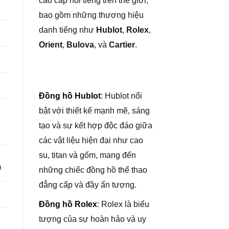
cao cấp nổi tiếng trên thế giới,
bao gồm những thương hiệu
danh tiếng như
Hublot
,
Rolex
,
Orient
,
Bulova
, và
Cartier
.
Đồng hồ Hublo
t
: Hublot nổi
bật với thiết kế mạnh mẽ, sáng
tạo và sự kết hợp độc đáo giữa
các vật liệu hiện đại như cao
su, titan và gốm, mang đến
0
những chiếc đồng hồ thể thao
đẳng cấp và đầy ấn tượng.
Đồng hồ Rolex
: Rolex là biểu
tượng của sự hoàn hảo và uy