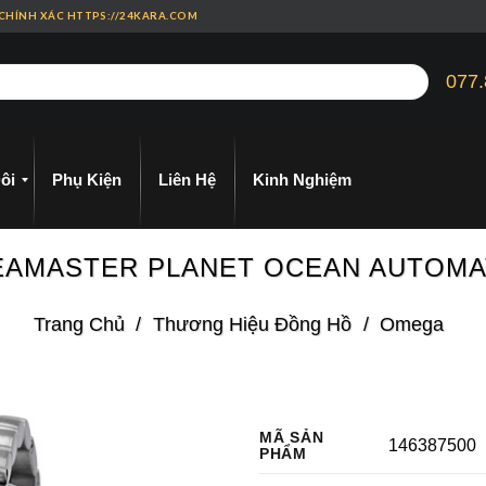
 CHÍNH XÁC HTTPS://24KARA.COM
077.
ôi
Phụ Kiện
Liên Hệ
Kinh Nghiệm
1 SEAMASTER PLANET OCEAN AUTOM
Trang Chủ
/
Thương Hiệu Đồng Hồ
/
Omega
MÃ SẢN
146387500
PHẨM