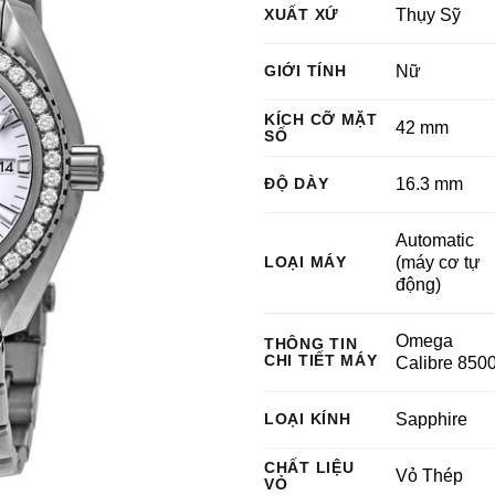
XUẤT XỨ
Thụy Sỹ
GIỚI TÍNH
Nữ
KÍCH CỠ MẶT
42 mm
SỐ
ĐỘ DÀY
16.3 mm
Automatic
LOẠI MÁY
(máy cơ tự
động)
Omega
THÔNG TIN
CHI TIẾT MÁY
Calibre 850
LOẠI KÍNH
Sapphire
CHẤT LIỆU
Vỏ Thép
VỎ