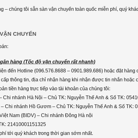
 – chúng tôi sẵn sàn vận chuyển toàn quốc miễn phí, quý khác
 VẬN CHUYỂN
oán:
gân hàng (Tốc độ vận chuyển rất nhanh)
ện đến Hotline (096.576.8688 – 0901.989.686) hoặc đặt hàng o
cấp thông tin, địa chỉ nhận hàng khi nhận được tin nhắn hoặc
n tiền hàng trực tiếp vào tài khoản của chúng tôi:
– Chi nhánh Hà Nội – Chủ TK: Nguyễn Thế Anh & Số TK: 054
 – Chi nhánh Hồ Gươm – Chủ TK: Nguyễn Thế Anh & Số TK: 
 Việt Nam (BIDV) – Chi nhánh Đông Hà nội
 TK: 21410001151325
hí tới quý khách trong thời gian sớm nhất.