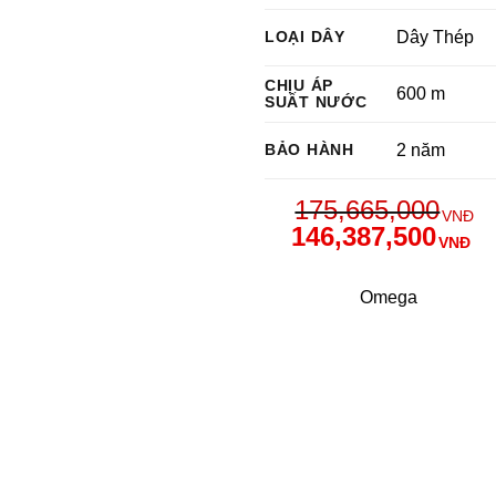
LOẠI DÂY
Dây Thép
CHỊU ÁP
600 m
SUẤT NƯỚC
BẢO HÀNH
2 năm
175,665,000
VNĐ
146,387,500
VNĐ
Omega