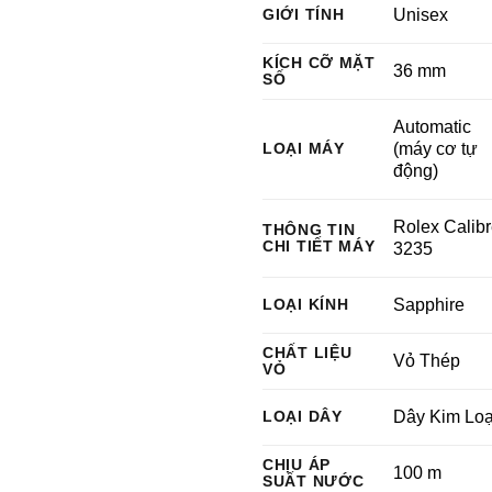
GIỚI TÍNH
Unisex
KÍCH CỠ MẶT
36 mm
SỐ
Automatic
LOẠI MÁY
(máy cơ tự
động)
Rolex Calib
THÔNG TIN
CHI TIẾT MÁY
3235
LOẠI KÍNH
Sapphire
CHẤT LIỆU
Vỏ Thép
VỎ
LOẠI DÂY
Dây Kim Loạ
CHỊU ÁP
100 m
SUẤT NƯỚC