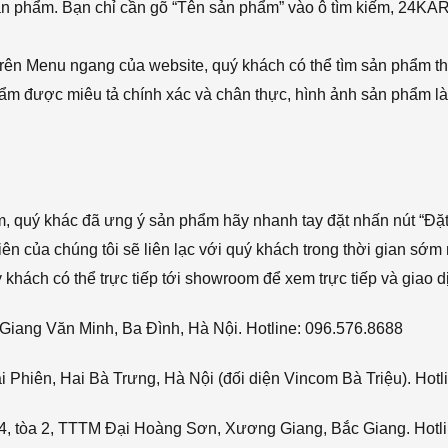
sản phẩm. Bạn chỉ cần gõ “Tên sản phẩm” vào ô tìm kiếm, 24KA
rên Menu ngang của website, quý khách có thể tìm sản phẩm t
phẩm được miêu tả chính xác và chân thực, hình ảnh sản phẩm là
ẩm, quý khác đã ưng ý sản phẩm hãy nhanh tay đặt nhấn nút “Đặt
viên của chúng tôi sẽ liên lạc với quý khách trong thời gian sớm 
hách có thể trực tiếp tới showroom để xem trực tiếp và giao d
Giang Văn Minh, Ba Đình, Hà Nội. Hotline: 096.576.8688
Phiên, Hai Bà Trưng, Hà Nội (đối diện Vincom Bà Triệu). Hotl
4, tòa 2, TTTM Đại Hoàng Sơn, Xương Giang, Bắc Giang. Hotli