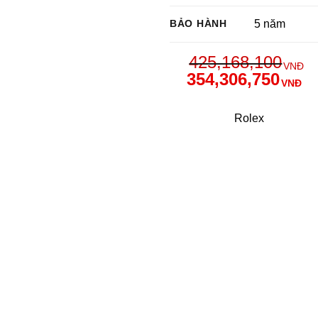
BẢO HÀNH
5 năm
425,168,100
VNĐ
354,306,750
VNĐ
Rolex