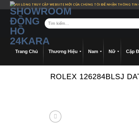
Skip
VUI LÒNG TRUY CẬP WEBSITE MỚI CỦA CHÚNG TÔI ĐỂ NHẬN THÔNG TIN
to
content
Trang Chủ
Thương Hiệu
Nam
Nữ
Cặp Đ
ROLEX 126284BLSJ DA