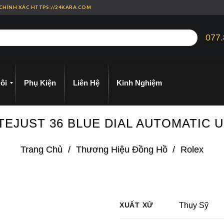
 CHÍNH XÁC HTTPS://24KARA.COM
077.
ôi
Phụ Kiện
Liên Hệ
Kinh Nghiệm
TEJUST 36 BLUE DIAL AUTOMATIC 
Trang Chủ
/
Thương Hiệu Đồng Hồ
/
Rolex
XUẤT XỨ
Thụy Sỹ