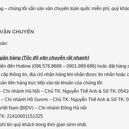
 – chúng tôi sẵn sàn vận chuyển toàn quốc miễn phí, quý khác
 VẬN CHUYỂN
oán:
gân hàng (Tốc độ vận chuyển rất nhanh)
ện đến Hotline (096.576.8688 – 0901.989.686) hoặc đặt hàng o
cấp thông tin, địa chỉ nhận hàng khi nhận được tin nhắn hoặc
n tiền hàng trực tiếp vào tài khoản của chúng tôi:
– Chi nhánh Hà Nội – Chủ TK: Nguyễn Thế Anh & Số TK: 054
 – Chi nhánh Hồ Gươm – Chủ TK: Nguyễn Thế Anh & Số TK: 
 Việt Nam (BIDV) – Chi nhánh Đông Hà nội
 TK: 21410001151325
hí tới quý khách trong thời gian sớm nhất.