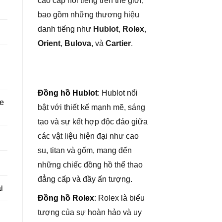
cao cấp nổi tiếng trên thế giới,
bao gồm những thương hiệu
danh tiếng như
Hublot
,
Rolex
,
Orient
,
Bulova
, và
Cartier
.
Đồng hồ Hublo
t
: Hublot nổi
re
bật với thiết kế mạnh mẽ, sáng
tạo và sự kết hợp độc đáo giữa
các vật liệu hiện đại như cao
su, titan và gốm, mang đến
những chiếc đồng hồ thể thao
đẳng cấp và đầy ấn tượng.
i
Đồng hồ Rolex
: Rolex là biểu
tượng của sự hoàn hảo và uy