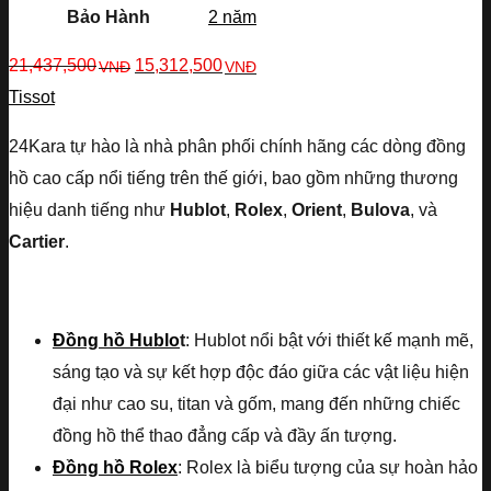
Bảo Hành
2 năm
21,437,500
15,312,500
VNĐ
VNĐ
Tissot
24Kara tự hào là nhà phân phối chính hãng các dòng đồng
hồ cao cấp nổi tiếng trên thế giới, bao gồm những thương
hiệu danh tiếng như
Hublot
,
Rolex
,
Orient
,
Bulova
, và
Cartier
.
Đồng hồ Hublo
t
: Hublot nổi bật với thiết kế mạnh mẽ,
sáng tạo và sự kết hợp độc đáo giữa các vật liệu hiện
đại như cao su, titan và gốm, mang đến những chiếc
đồng hồ thể thao đẳng cấp và đầy ấn tượng.
Đồng hồ Rolex
: Rolex là biểu tượng của sự hoàn hảo