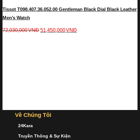
Tissot T098.407.36.052.00 Gentleman Black Dial Black Leather
Men’s Watch
72,030,000
VNĐ
51,450,000
VNĐ
Về Chúng Tôi
24Kara
Truyền Thông & Sự Kiện