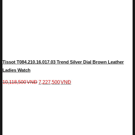
Tissot T084.210.16.017.03 Trend Silver Dial Brown Leather
Ladies Watch
10,118,500
VNĐ
7,227,500
VNĐ