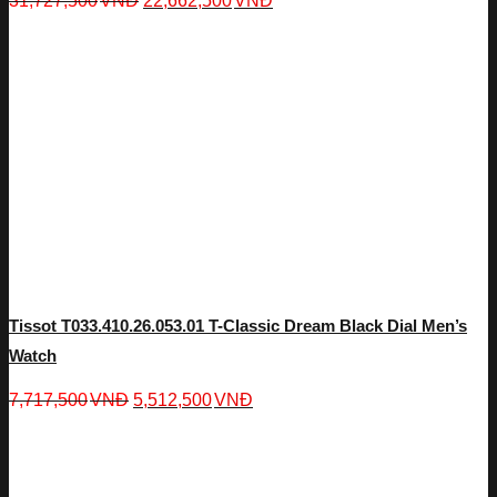
31,727,500
VNĐ
22,662,500
VNĐ
Tissot T033.410.26.053.01 T-Classic Dream Black Dial Men’s
Watch
7,717,500
VNĐ
5,512,500
VNĐ