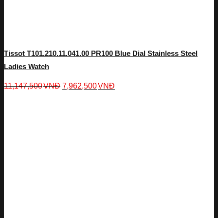
Tissot T101.210.11.041.00 PR100 Blue Dial Stainless Steel
Ladies Watch
11,147,500
VNĐ
7,962,500
VNĐ