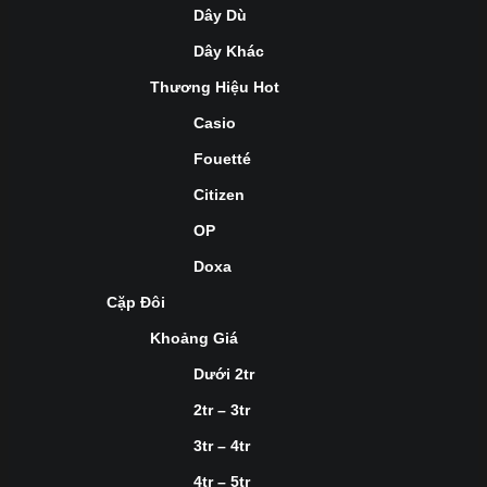
Dây Dù
Dây Khác
Thương Hiệu Hot
Casio
Fouetté
Citizen
OP
Doxa
Cặp Đôi
Khoảng Giá
Dưới 2tr
2tr – 3tr
3tr – 4tr
4tr – 5tr