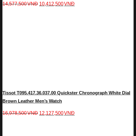
14,577,500
VNĐ
10,412,500
VNĐ
Tissot T095.417.36.037.00 Quickster Chronograph White Dial
Brown Leather Men’s Watch
16,978,500
VNĐ
12,127,500
VNĐ