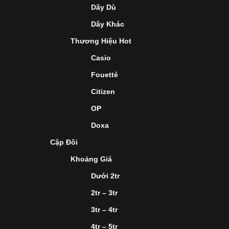
Dây Dù
Dây Khác
Thương Hiệu Hot
Casio
Fouetté
Citizen
OP
Doxa
Cặp Đôi
Khoảng Giá
Dưới 2tr
2tr – 3tr
3tr – 4tr
4tr – 5tr