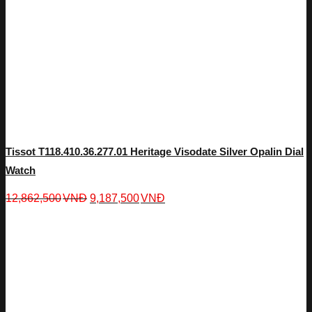
Tissot T118.410.36.277.01 Heritage Visodate Silver Opalin Dial
Watch
12,862,500
VNĐ
9,187,500
VNĐ