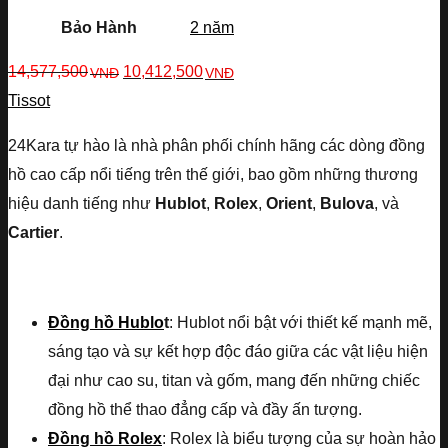
Bảo Hành
2 năm
14,577,500
10,412,500
VNĐ
VNĐ
Tissot
24Kara tự hào là nhà phân phối chính hãng các dòng đồng
hồ cao cấp nổi tiếng trên thế giới, bao gồm những thương
hiệu danh tiếng như
Hublot
,
Rolex
,
Orient
,
Bulova
, và
Cartier
.
Đồng hồ Hublo
t
: Hublot nổi bật với thiết kế mạnh mẽ,
sáng tạo và sự kết hợp độc đáo giữa các vật liệu hiện
đại như cao su, titan và gốm, mang đến những chiếc
đồng hồ thể thao đẳng cấp và đầy ấn tượng.
Đồng hồ Rolex
: Rolex là biểu tượng của sự hoàn hảo