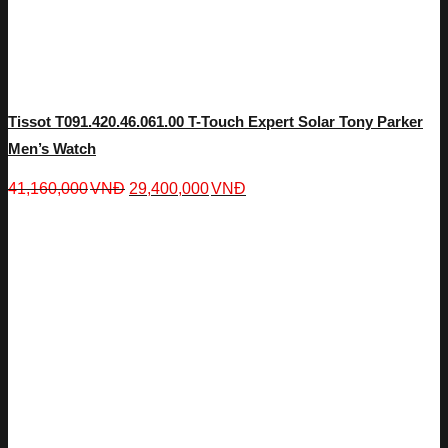
Tissot T091.420.46.061.00 T-Touch Expert Solar Tony Parker
Men’s Watch
41,160,000
VNĐ
29,400,000
VNĐ