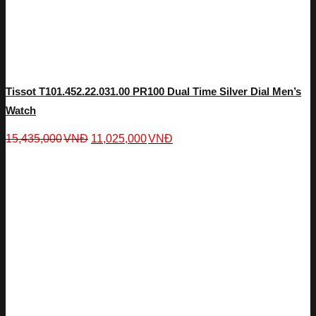
Tissot T101.452.22.031.00 PR100 Dual Time Silver Dial Men’s
Watch
15,435,000
VNĐ
11,025,000
VNĐ