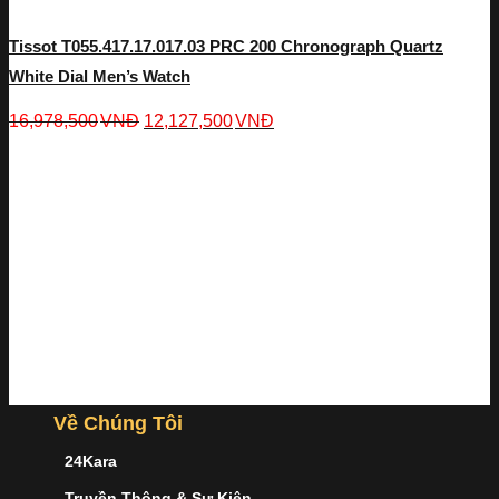
Tissot T055.417.17.017.03 PRC 200 Chronograph Quartz
White Dial Men’s Watch
16,978,500
VNĐ
12,127,500
VNĐ
Về Chúng Tôi
24Kara
Truyền Thông & Sự Kiện