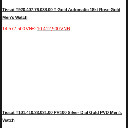
Tissot T920.407.76.038.00 T-Gold Automatic 18kt Rose Gold
Men’s Watch
14,577,500
VNĐ
10,412,500
VNĐ
Tissot T101.410.33.031.00 PR100 Silver Dial Gold PVD Men’s
Watch