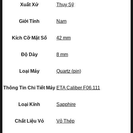
Xuất Xứ
Thụy Sỹ
Giới Tính
Nam
Kích Cỡ Mặt Số
42 mm
Độ Dày
8 mm
Loại Máy
Quartz (pin)
Thông Tin Chi Tiết Máy
ETA Caliber F06.111
Loại Kính
Sapphire
Chất Liệu Vỏ
Vỏ Thép