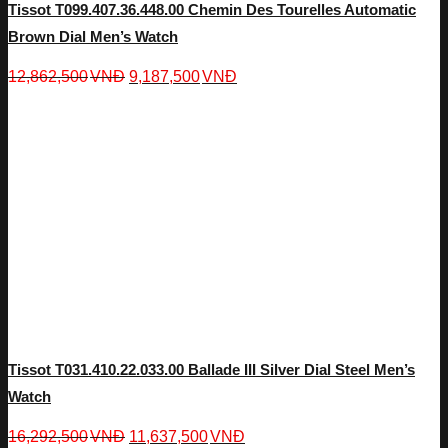
Tissot T099.407.36.448.00 Chemin Des Tourelles Automatic
Brown Dial Men’s Watch
12,862,500
VNĐ
9,187,500
VNĐ
Tissot T031.410.22.033.00 Ballade III Silver Dial Steel Men’s
Watch
16,292,500
VNĐ
11,637,500
VNĐ