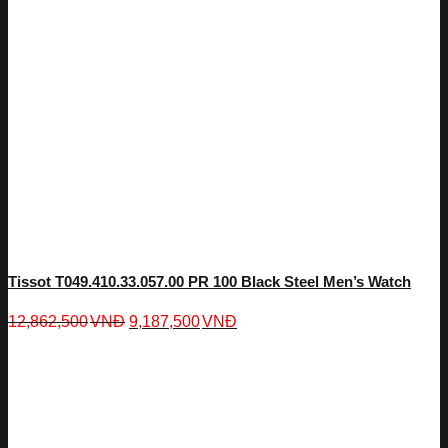
Tissot T049.410.33.057.00 PR 100 Black Steel Men’s Watch
12,862,500
VNĐ
9,187,500
VNĐ