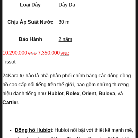
Loại Dây
Dây Da
Chịu Áp Suất Nước
30 m
Bảo Hành
2 năm
10,290,000
7,350,000
VNĐ
VNĐ
Tissot
24Kara tự hào là nhà phân phối chính hãng các dòng đồng
hồ cao cấp nổi tiếng trên thế giới, bao gồm những thương
hiệu danh tiếng như
Hublot
,
Rolex
,
Orient
,
Bulova
, và
Cartier
.
Đồng hồ Hublo
t
: Hublot nổi bật với thiết kế mạnh mẽ,