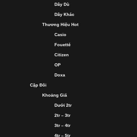
Dây Dù
Dây Khác
Thương Hiệu Hot
Casio
Fouetté
Citizen
OP
Doxa
Cặp Đôi
Khoảng Giá
Dưới 2tr
2tr – 3tr
3tr – 4tr
4tr – 5tr