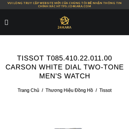
VUI LÒNG TRUY CẬP WEBSITE MỚI CỦA CHÚNG TÔI ĐỂ NHẬN THÔNG TIN
Skip
CHÍNH XÁC HTTPS://24KARA.COM
to
content
TISSOT T085.410.22.011.00
CARSON WHITE DIAL TWO-TONE
MEN’S WATCH
Trang Chủ
/
Thương Hiệu Đồng Hồ
/
Tissot