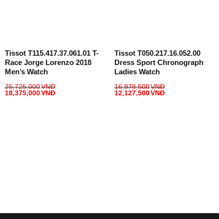
Tissot T115.417.37.061.01 T-
Tissot T050.217.16.052.00
Race Jorge Lorenzo 2018
Dress Sport Chronograph
Men’s Watch
Ladies Watch
25,725,000
VNĐ
16,978,500
VNĐ
18,375,000
VNĐ
12,127,500
VNĐ