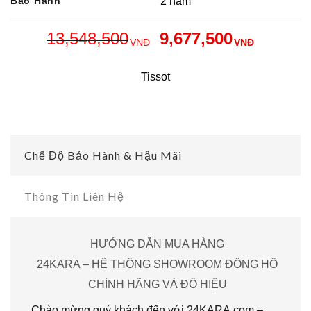
Bảo Hành
2 năm
13,548,500
9,677,500
VNĐ
VNĐ
Tissot
Chế Độ Bảo Hành & Hậu Mãi
Thông Tin Liên Hệ
HƯỚNG DẪN MUA HÀNG
24KARA – HỆ THỐNG SHOWROOM ĐỒNG HỒ
CHÍNH HÃNG VÀ ĐỒ HIỆU
Chào mừng quý khách đến với 24KARA.com –