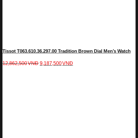
Tissot T063.610.36.297.00 Tradition Brown Dial Men’s Watch
12,862,500
VNĐ
9,187,500
VNĐ