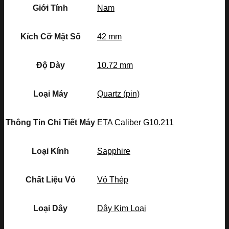
Giới Tính
Nam
Kích Cỡ Mặt Số
42 mm
Độ Dày
10.72 mm
Loại Máy
Quartz (pin)
Thông Tin Chi Tiết Máy
ETA Caliber G10.211
Loại Kính
Sapphire
Chất Liệu Vỏ
Vỏ Thép
Loại Dây
Dây Kim Loại