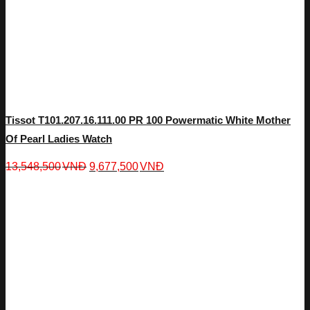
Tissot T101.207.16.111.00 PR 100 Powermatic White Mother
Of Pearl Ladies Watch
13,548,500
VNĐ
9,677,500
VNĐ