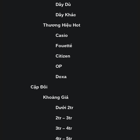
Dây Dù
Dây Khác
Thương Hiệu Hot
Casio
Fouetté
Citizen
OP
Doxa
Cặp Đôi
Khoảng Giá
Dưới 2tr
2tr – 3tr
3tr – 4tr
4tr – 5tr