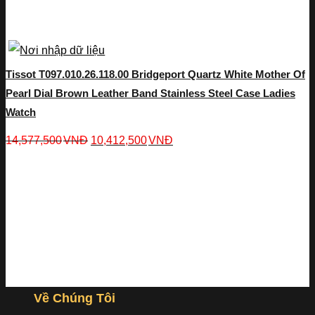
Tissot T097.010.26.118.00 Bridgeport Quartz White Mother Of
Pearl Dial Brown Leather Band Stainless Steel Case Ladies
Watch
14,577,500
VNĐ
10,412,500
VNĐ
Về Chúng Tôi