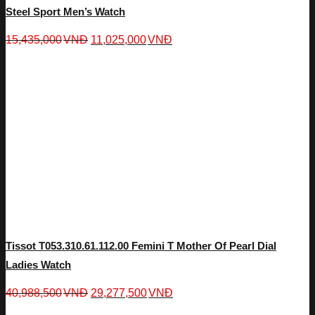
Steel Sport Men’s Watch
15,435,000
VNĐ
11,025,000
VNĐ
Tissot T053.310.61.112.00 Femini T Mother Of Pearl Dial
Ladies Watch
40,988,500
VNĐ
29,277,500
VNĐ