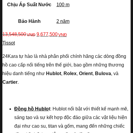
Chịu Áp Suất Nước
100 m
Bảo Hành
2 năm
13,548,500
9,677,500
VNĐ
VNĐ
Tissot
24Kara tự hào là nhà phân phối chính hãng các dòng đồng
hồ cao cấp nổi tiếng trên thế giới, bao gồm những thương
hiệu danh tiếng như
Hublot
,
Rolex
,
Orient
,
Bulova
, và
Cartier
.
Đồng hồ Hublo
t
: Hublot nổi bật với thiết kế mạnh mẽ,
sáng tạo và sự kết hợp độc đáo giữa các vật liệu hiện
đại như cao su, titan và gốm, mang đến những chiếc