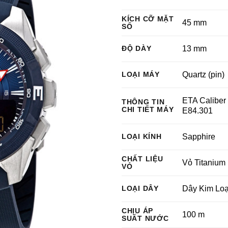
KÍCH CỠ MẶT
45 mm
SỐ
ĐỘ DÀY
13 mm
LOẠI MÁY
Quartz (pin)
ETA Caliber
THÔNG TIN
CHI TIẾT MÁY
E84.301
LOẠI KÍNH
Sapphire
CHẤT LIỆU
Vỏ Titanium
VỎ
LOẠI DÂY
Dây Kim Loạ
CHỊU ÁP
100 m
SUẤT NƯỚC