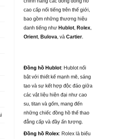
chính hãng các dòng đồng hồ
cao cấp nổi tiếng trên thế giới,
bao gồm những thương hiệu
danh tiếng như
Hublot
,
Rolex
,
Orient
,
Bulova
, và
Cartier
.
Đồng hồ Hublo
t
: Hublot nổi
bật với thiết kế mạnh mẽ, sáng
tạo và sự kết hợp độc đáo giữa
các vật liệu hiện đại như cao
su, titan và gốm, mang đến
những chiếc đồng hồ thể thao
i
đẳng cấp và đầy ấn tượng.
Đồng hồ Rolex
: Rolex là biểu