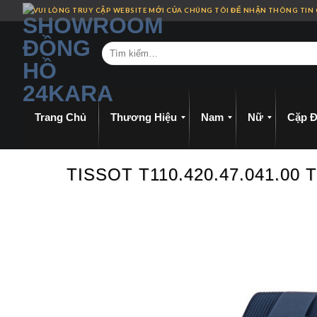
Skip
VUI LÒNG TRUY CẬP WEBSITE MỚI CỦA CHÚNG TÔI ĐỂ NHẬN THÔNG TIN
to
content
Trang Chủ
Thương Hiệu
Nam
Nữ
Cặp Đ
TISSOT T110.420.47.041.00