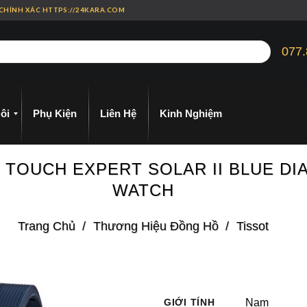
 CHÍNH XÁC HTTPS://24KARA.COM
077.
ôi
Phụ Kiện
Liên Hệ
Kinh Nghiệm
 T TOUCH EXPERT SOLAR II BLUE D
WATCH
Trang Chủ
/
Thương Hiệu Đồng Hồ
/
Tissot
GIỚI TÍNH
Nam