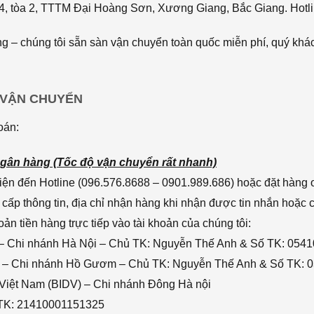
4, tòa 2, TTTM Đại Hoàng Sơn, Xương Giang, Bắc Giang. Hotli
 – chúng tôi sẵn sàn vận chuyển toàn quốc miễn phí, quý khác
 VẬN CHUYỂN
oán:
gân hàng (Tốc độ vận chuyển rất nhanh)
ện đến Hotline (096.576.8688 – 0901.989.686) hoặc đặt hàng o
cấp thông tin, địa chỉ nhận hàng khi nhận được tin nhắn hoặc
n tiền hàng trực tiếp vào tài khoản của chúng tôi:
– Chi nhánh Hà Nội – Chủ TK: Nguyễn Thế Anh & Số TK: 054
 – Chi nhánh Hồ Gươm – Chủ TK: Nguyễn Thế Anh & Số TK: 
 Việt Nam (BIDV) – Chi nhánh Đông Hà nội
 TK: 21410001151325