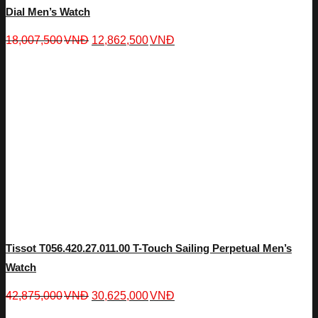
Dial Men’s Watch
18,007,500
VNĐ
12,862,500
VNĐ
Tissot T056.420.27.011.00 T-Touch Sailing Perpetual Men’s
Watch
42,875,000
VNĐ
30,625,000
VNĐ