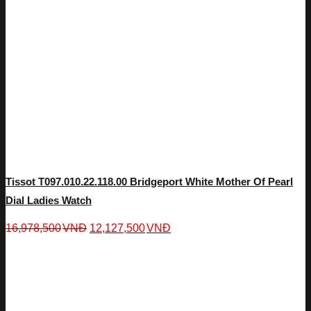
Tissot T097.010.22.118.00 Bridgeport White Mother Of Pearl
Dial Ladies Watch
16,978,500
VNĐ
12,127,500
VNĐ