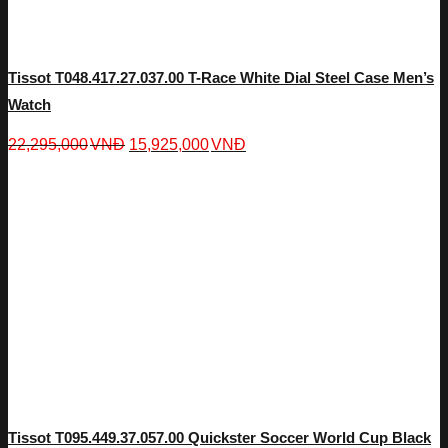
Tissot T048.417.27.037.00 T-Race White Dial Steel Case Men’s
Watch
22,295,000
VNĐ
15,925,000
VNĐ
Tissot T095.449.37.057.00 Quickster Soccer World Cup Black