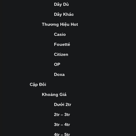
Dây Dù
Dây Khác
Thương Hiệu Hot
Casio
Fouetté
Citizen
OP
Doxa
Cặp Đôi
Khoảng Giá
Dưới 2tr
2tr – 3tr
3tr – 4tr
4tr – 5tr