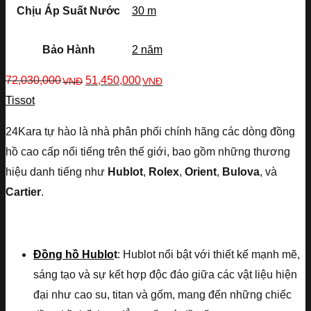
Chịu Áp Suất Nước
30 m
Bảo Hành
2 năm
72,030,000
51,450,000
VNĐ
VNĐ
Tissot
24Kara tự hào là nhà phân phối chính hãng các dòng đồng
hồ cao cấp nổi tiếng trên thế giới, bao gồm những thương
hiệu danh tiếng như
Hublot
,
Rolex
,
Orient
,
Bulova
, và
Cartier
.
Đồng hồ Hublo
t
: Hublot nổi bật với thiết kế mạnh mẽ,
sáng tạo và sự kết hợp độc đáo giữa các vật liệu hiện
đại như cao su, titan và gốm, mang đến những chiếc