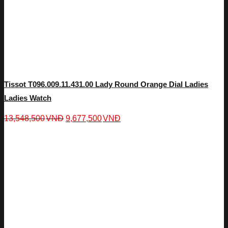
Tissot T096.009.11.431.00 Lady Round Orange Dial Ladies
Ladies Watch
13,548,500
VNĐ
9,677,500
VNĐ