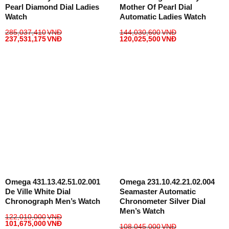
Pearl Diamond Dial Ladies
Mother Of Pearl Dial
Watch
Automatic Ladies Watch
285,037,410
VNĐ
144,030,600
VNĐ
237,531,175
VNĐ
120,025,500
VNĐ
Omega 431.13.42.51.02.001
Omega 231.10.42.21.02.004
De Ville White Dial
Seamaster Automatic
Chronograph Men’s Watch
Chronometer Silver Dial
Men’s Watch
122,010,000
VNĐ
101,675,000
VNĐ
108,045,000
VNĐ