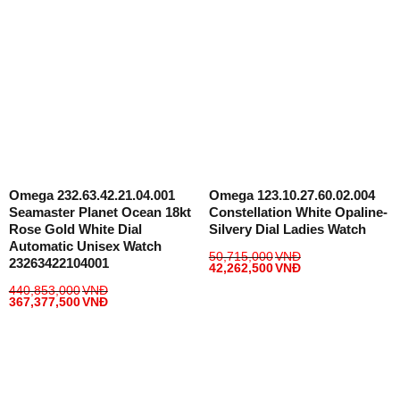
Omega 232.63.42.21.04.001
Omega 123.10.27.60.02.004
Seamaster Planet Ocean 18kt
Constellation White Opaline-
Rose Gold White Dial
Silvery Dial Ladies Watch
Automatic Unisex Watch
50,715,000
VNĐ
23263422104001
42,262,500
VNĐ
440,853,000
VNĐ
367,377,500
VNĐ