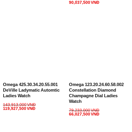
90,037,500
VNĐ
Omega 425.30.34.20.55.001
Omega 123.20.24.60.58.002
DeVille Ladymatic Automtic
Constellation Diamond
Ladies Watch
Champagne Dial Ladies
Watch
143,913,000
VNĐ
119,927,500
VNĐ
79,233,000
VNĐ
66,027,500
VNĐ