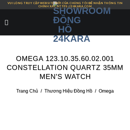
VUI LÒNG TRUY CẬP WEBSITE MỚI CỦA CHÚNG TÔI ĐỂ NHẬN THÔNG TIN
Skip
CHÍNH XÁC HTTPS://24KARA.COM
to
content
OMEGA 123.10.35.60.02.001
CONSTELLATION QUARTZ 35MM
MEN’S WATCH
Trang Chủ
/
Thương Hiệu Đồng Hồ
/
Omega